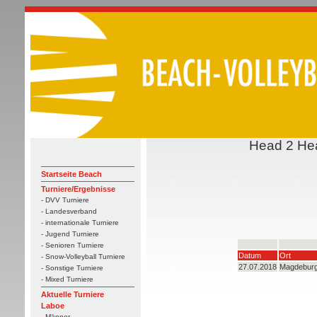
Head 2 Hea
Startseite Beach
Turniere/Ergebnisse
- DVV Turniere
- Landesverband
- internationale Turniere
- Jugend Turniere
- Senioren Turniere
Datum
Ort
- Snow-Volleyball Turniere
27.07.2018
Magdebur
- Sonstige Turniere
- Mixed Turniere
Aktuelle Turniere
Laboe
- Männer