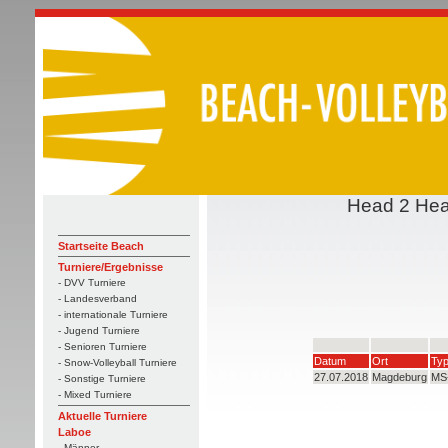
Head 2 Head
Startseite Beach
Turniere/Ergebnisse
- DVV Turniere
- Landesverband
- internationale Turniere
- Jugend Turniere
- Senioren Turniere
Datum
Ort
Ty
- Snow-Volleyball Turniere
27.07.2018
Magdeburg
MS
- Sonstige Turniere
- Mixed Turniere
Aktuelle Turniere
Laboe
- Männer