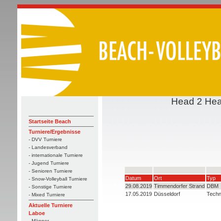
Head 2 Head
Startseite Beach
Turniere/Ergebnisse
- DVV Turniere
- Landesverband
- internationale Turniere
- Jugend Turniere
- Senioren Turniere
Datum
Ort
Typ
- Snow-Volleyball Turniere
29.08.2019
Timmendorfer Strand
DBM
- Sonstige Turniere
17.05.2019
Düsseldorf
Techn
- Mixed Turniere
Aktuelle Turniere
Laboe
- Männer