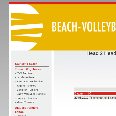
Head 2 Head:
Startseite Beach
Turniere/Ergebnisse
- DVV Turniere
- Landesverband
- internationale Turniere
- Jugend Turniere
- Senioren Turniere
Datum
Ort
- Snow-Volleyball Turniere
29.08.2019
Timmendorfer Strand
- Sonstige Turniere
- Mixed Turniere
Aktuelle Turniere
Laboe
- Männer