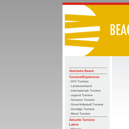
Startseite Beach
Turniere/Ergebnisse
- DVV Turniere
- Landesverband
- internationale Turniere
- Jugend Turniere
- Senioren Turniere
- Snow-Volleyball Turniere
- Sonstige Turniere
- Mixed Turniere
Aktuelle Turniere
Laboe
- Männer