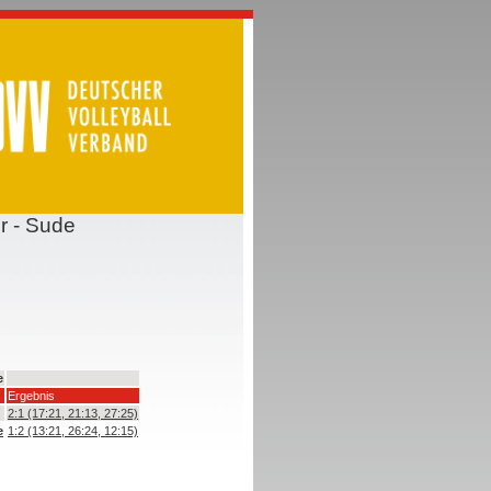
r - Sude
e
Ergebnis
2:1 (17:21, 21:13, 27:25)
e
1:2 (13:21, 26:24, 12:15)