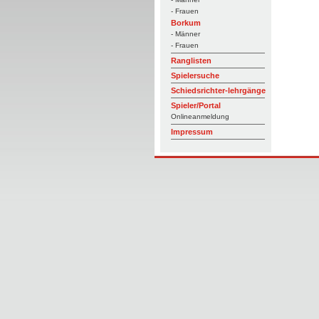
- Frauen
Borkum
- Männer
- Frauen
Ranglisten
Spielersuche
Schiedsrichter-lehrgänge
Spieler/Portal
Onlineanmeldung
Impressum