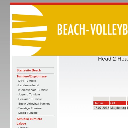
Head 2 Head
Startseite Beach
Turniere/Ergebnisse
- DVV Turniere
- Landesverband
- internationale Turniere
- Jugend Turniere
- Senioren Turniere
Datum
Ort
- Snow-Volleyball Turniere
27.07.2018
Magdeburg
- Sonstige Turniere
- Mixed Turniere
Aktuelle Turniere
Laboe
- Männer