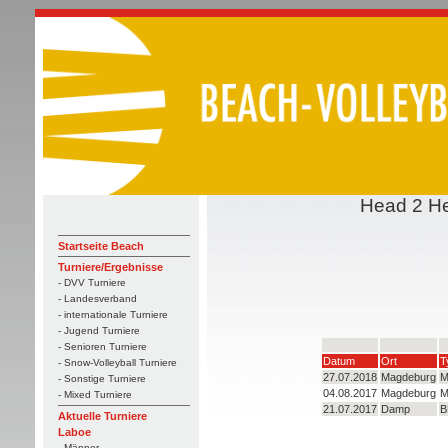
Head 2 He
Startseite Beach
Turniere/Ergebnisse
- DVV Turniere
- Landesverband
- internationale Turniere
- Jugend Turniere
- Senioren Turniere
Datum
Ort
T
- Snow-Volleyball Turniere
27.07.2018
Magdeburg
M
- Sonstige Turniere
04.08.2017
Magdeburg
M
- Mixed Turniere
21.07.2017
Damp
B
Aktuelle Turniere
Laboe
- Männer