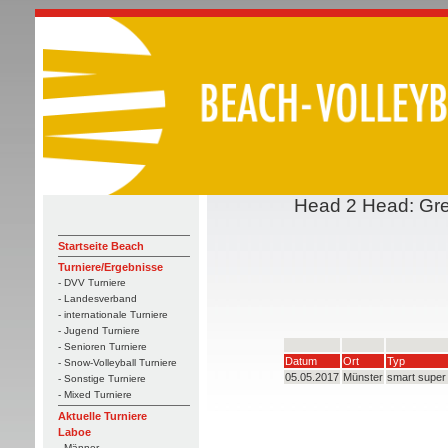
Head 2 Head: Gres
Startseite Beach
Turniere/Ergebnisse
- DVV Turniere
- Landesverband
- internationale Turniere
- Jugend Turniere
- Senioren Turniere
Datum
Ort
Typ
- Snow-Volleyball Turniere
05.05.2017
Münster
smart super
- Sonstige Turniere
- Mixed Turniere
Aktuelle Turniere
Laboe
- Männer