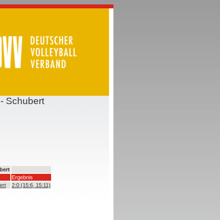
 - Schubert
ubert
Ergebnis
ert
2:0 (15:6, 15:11)