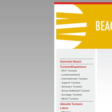
Startseite Beach
Turniere/Ergebnisse
- DVV Turniere
- Landesverband
- internationale Turniere
- Jugend Turniere
- Senioren Turniere
- Snow-Volleyball Turniere
- Sonstige Turniere
- Mixed Turniere
Aktuelle Turniere
Laboe
- Männer