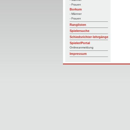
- Frauen
Borkum
- Männer
- Frauen
Ranglisten
Spielersuche
Schiedsrichter-lehrgänge
Spieler/Portal
Onlineanmeldung
Impressum