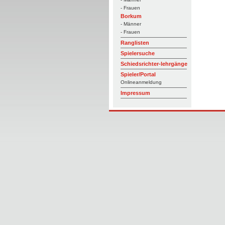
- Frauen
Borkum
- Männer
- Frauen
Ranglisten
Spielersuche
Schiedsrichter-lehrgänge
Spieler/Portal
Onlineanmeldung
Impressum