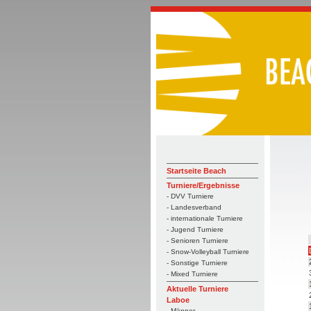
Startseite Beach
Turniere/Ergebnisse
- DVV Turniere
- Landesverband
- internationale Turniere
- Jugend Turniere
- Senioren Turniere
- Snow-Volleyball Turniere
- Sonstige Turniere
- Mixed Turniere
Aktuelle Turniere
Laboe
- Männer