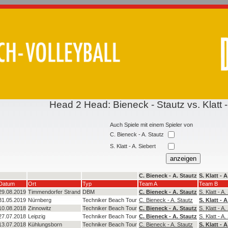
Head 2 Head: Bieneck - Stautz vs. Klatt -
Auch Spiele mit einem Spieler von
C. Bieneck - A. Stautz
S. Klatt - A. Siebert
C. Bieneck - A. Stautz
S. Klatt - A
Datum
Ort
Typ
Team A
Team B
29.08.2019
Timmendorfer Strand
DBM
C. Bieneck - A. Stautz
S. Klatt - A.
31.05.2019
Nürnberg
Techniker Beach Tour
C. Bieneck - A. Stautz
S. Klatt - A
10.08.2018
Zinnowitz
Techniker Beach Tour
C. Bieneck - A. Stautz
S. Klatt - A.
27.07.2018
Leipzig
Techniker Beach Tour
C. Bieneck - A. Stautz
S. Klatt - A.
13.07.2018
Kühlungsborn
Techniker Beach Tour
C. Bieneck - A. Stautz
S. Klatt - A