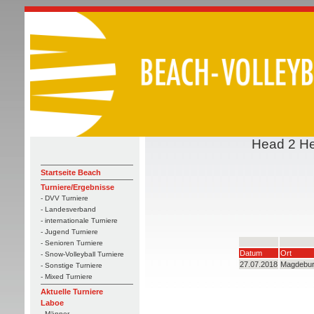
Head 2 He
Startseite Beach
Turniere/Ergebnisse
- DVV Turniere
- Landesverband
- internationale Turniere
- Jugend Turniere
- Senioren Turniere
Datum
Ort
- Snow-Volleyball Turniere
27.07.2018
Magdebu
- Sonstige Turniere
- Mixed Turniere
Aktuelle Turniere
Laboe
- Männer