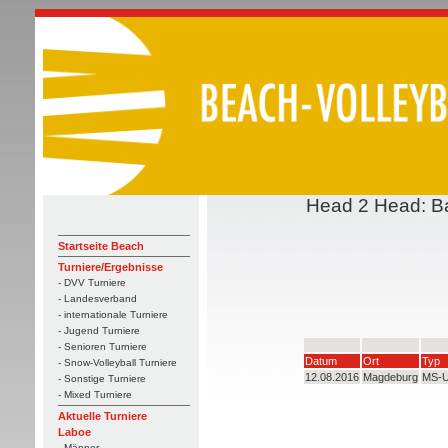
Head 2 Head: Ba
Startseite Beach
Turniere/Ergebnisse
- DVV Turniere
- Landesverband
- internationale Turniere
- Jugend Turniere
- Senioren Turniere
Datum
Ort
Typ
- Snow-Volleyball Turniere
12.08.2016
Magdeburg
MS-
- Sonstige Turniere
- Mixed Turniere
Aktuelle Turniere
Laboe
- Männer