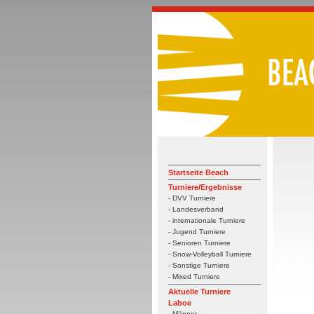
Startseite Beach
Turniere/Ergebnisse
- DVV Turniere
- Landesverband
- internationale Turniere
- Jugend Turniere
- Senioren Turniere
- Snow-Volleyball Turniere
- Sonstige Turniere
- Mixed Turniere
Aktuelle Turniere
Laboe
- Männer