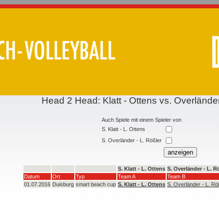
Head 2 Head: Klatt - Ottens vs. Overländer
Auch Spiele mit einem Spieler von
S. Klatt - L. Ottens
S. Overländer - L. Rößler
S. Klatt - L. Ottens
S. Overländer - L. R
Datum
Ort
Typ
Team A
Team B
01.07.2016
Duisburg
smart beach cup
S. Klatt - L. Ottens
S. Overländer - L. Rö