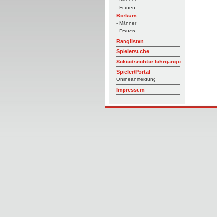
- Frauen
Borkum
- Männer
- Frauen
Ranglisten
Spielersuche
Schiedsrichter-lehrgänge
Spieler/Portal
Onlineanmeldung
Impressum