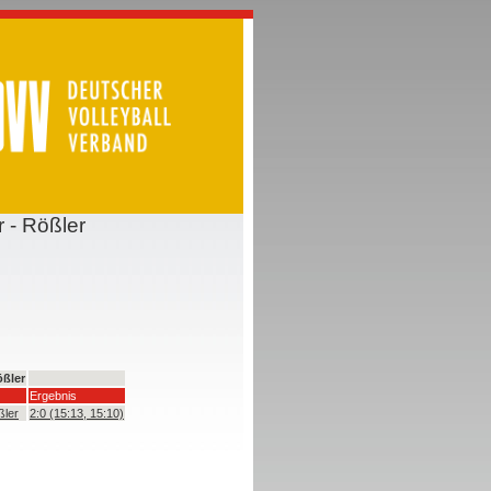
 - Rößler
ößler
Ergebnis
ßler
2:0 (15:13, 15:10)