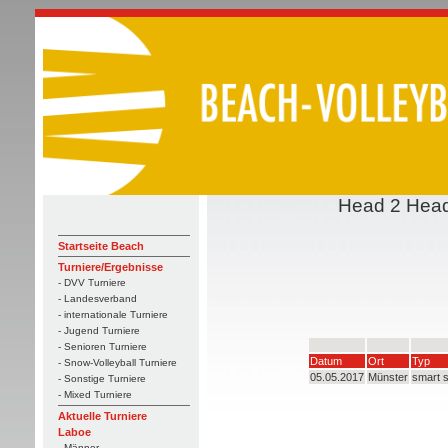
Head 2 Head:
Startseite Beach
Turniere/Ergebnisse
- DVV Turniere
- Landesverband
- internationale Turniere
- Jugend Turniere
- Senioren Turniere
Datum
Ort
Typ
- Snow-Volleyball Turniere
05.05.2017
Münster
smart 
- Sonstige Turniere
- Mixed Turniere
Aktuelle Turniere
Laboe
- Männer