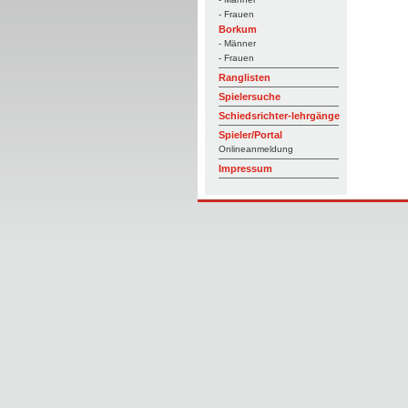
- Frauen
Borkum
- Männer
- Frauen
Ranglisten
Spielersuche
Schiedsrichter-lehrgänge
Spieler/Portal
Onlineanmeldung
Impressum