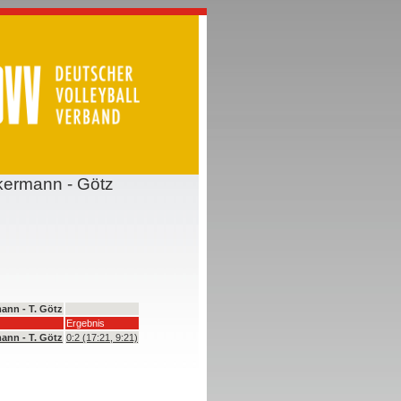
kermann - Götz
ann - T. Götz
Ergebnis
ann - T. Götz
0:2 (17:21, 9:21)