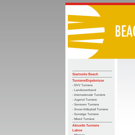
Startseite Beach
Turniere/Ergebnisse
- DVV Turniere
- Landesverband
- internationale Turniere
- Jugend Turniere
- Senioren Turniere
- Snow-Volleyball Turniere
- Sonstige Turniere
- Mixed Turniere
Aktuelle Turniere
Laboe
- Männer