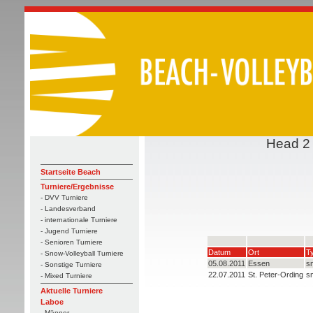
Head 2 
Startseite Beach
Turniere/Ergebnisse
- DVV Turniere
- Landesverband
- internationale Turniere
- Jugend Turniere
- Senioren Turniere
Datum
Ort
T
- Snow-Volleyball Turniere
05.08.2011
Essen
sm
- Sonstige Turniere
22.07.2011
St. Peter-Ording
s
- Mixed Turniere
Aktuelle Turniere
Laboe
- Männer