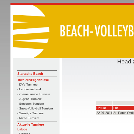
Head 2
Startseite Beach
Turniere/Ergebnisse
- DVV Turniere
- Landesverband
- internationale Turniere
- Jugend Turniere
- Senioren Turniere
Datum
Ort
- Snow-Volleyball Turniere
22.07.2011
St. Peter-Ordi
- Sonstige Turniere
- Mixed Turniere
Aktuelle Turniere
Laboe
- Männer