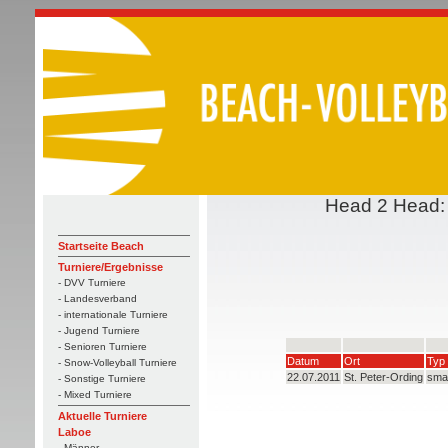
Head 2 Head: 
Startseite Beach
Turniere/Ergebnisse
- DVV Turniere
- Landesverband
- internationale Turniere
- Jugend Turniere
- Senioren Turniere
Datum
Ort
Typ
- Snow-Volleyball Turniere
22.07.2011
St. Peter-Ording
sma
- Sonstige Turniere
- Mixed Turniere
Aktuelle Turniere
Laboe
- Männer