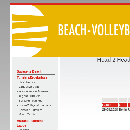
Head 2 Head:
Startseite Beach
Turniere/Ergebnisse
- DVV Turniere
- Landesverband
- internationale Turniere
- Jugend Turniere
- Senioren Turniere
Datum
Ort
T
- Snow-Volleyball Turniere
29.08.2020
Berlin
Ü
- Sonstige Turniere
- Mixed Turniere
Aktuelle Turniere
Laboe
- Männer