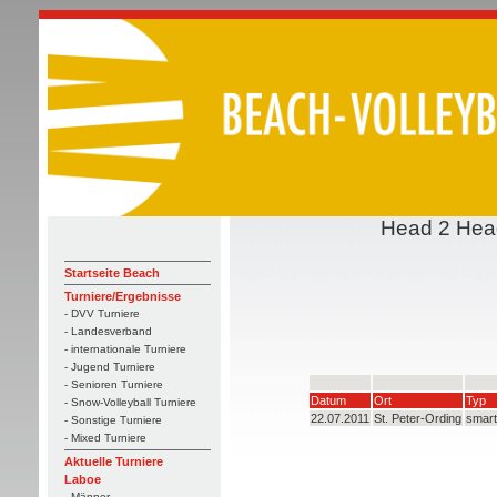
Head 2 Head
Startseite Beach
Turniere/Ergebnisse
- DVV Turniere
- Landesverband
- internationale Turniere
- Jugend Turniere
- Senioren Turniere
Datum
Ort
Typ
- Snow-Volleyball Turniere
22.07.2011
St. Peter-Ording
smart
- Sonstige Turniere
- Mixed Turniere
Aktuelle Turniere
Laboe
- Männer