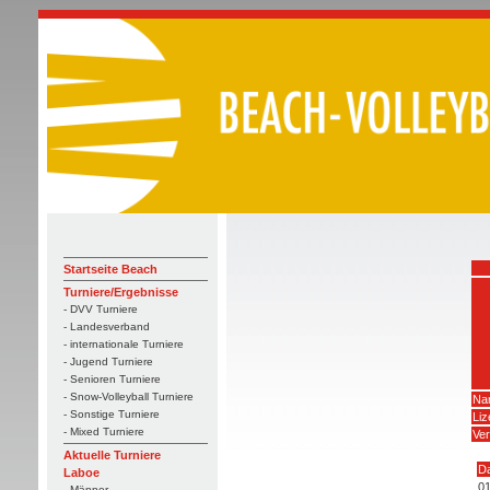
Startseite Beach
Turniere/Ergebnisse
- DVV Turniere
- Landesverband
- internationale Turniere
- Jugend Turniere
- Senioren Turniere
- Snow-Volleyball Turniere
Na
- Sonstige Turniere
Li
- Mixed Turniere
Ver
Aktuelle Turniere
D
Laboe
01
- Männer