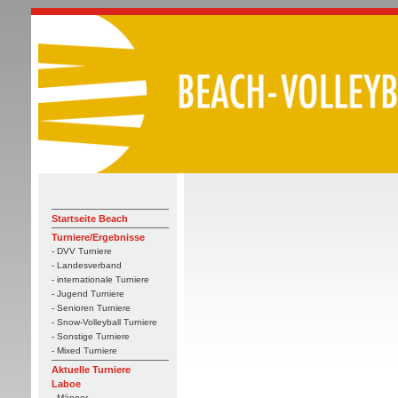
Startseite Beach
Turniere/Ergebnisse
- DVV Turniere
- Landesverband
- internationale Turniere
- Jugend Turniere
- Senioren Turniere
- Snow-Volleyball Turniere
- Sonstige Turniere
- Mixed Turniere
Aktuelle Turniere
Laboe
- Männer