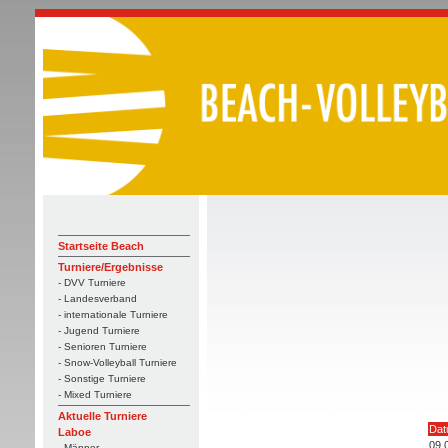
Startseite Beach
Turniere/Ergebnisse
- DVV Turniere
- Landesverband
- internationale Turniere
- Jugend Turniere
- Senioren Turniere
- Snow-Volleyball Turniere
- Sonstige Turniere
- Mixed Turniere
Aktuelle Turniere
Dat
Laboe
09.
- Männer