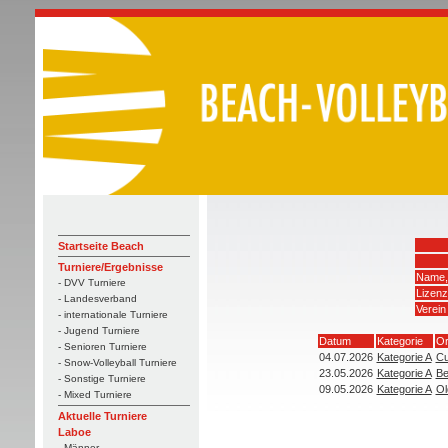
Startseite Beach
Turniere/Ergebnisse
Name,
- DVV Turniere
Lizen
- Landesverband
Verein
- internationale Turniere
- Jugend Turniere
Datum
Kategorie
Or
- Senioren Turniere
04.07.2026
Kategorie A
Cu
- Snow-Volleyball Turniere
23.05.2026
Kategorie A
Be
- Sonstige Turniere
09.05.2026
Kategorie A
Ol
- Mixed Turniere
Aktuelle Turniere
Laboe
- Männer