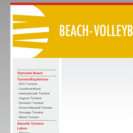
Startseite Beach
Turniere/Ergebnisse
- DVV Turniere
- Landesverband
- internationale Turniere
- Jugend Turniere
- Senioren Turniere
- Snow-Volleyball Turniere
- Sonstige Turniere
- Mixed Turniere
Aktuelle Turniere
Laboe
- Männer