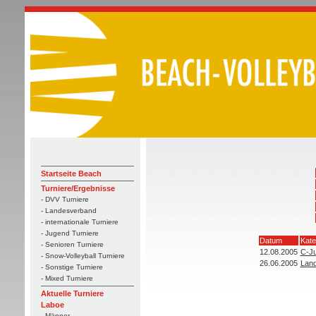
Startseite Beach
Turniere/Ergebnisse
- DVV Turniere
- Landesverband
- internationale Turniere
- Jugend Turniere
Datum
Kate
- Senioren Turniere
12.08.2005
C-J
- Snow-Volleyball Turniere
26.06.2005
Land
- Sonstige Turniere
- Mixed Turniere
Aktuelle Turniere
Laboe
- Männer