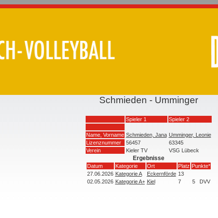
Schmieden - Umminger
Spieler 1
Spieler 2
Name, Vorname
Schmieden, Jana
Umminger, Leonie
Lizenznummer
56457
63345
Verein
Kieler TV
VSG Lübeck
Ergebnisse
Datum
Kategorie
Ort
Platz
Punkte*
27.06.2026
Kategorie A
Eckernförde
13
02.05.2026
Kategorie A+
Kiel
7
5
DVV