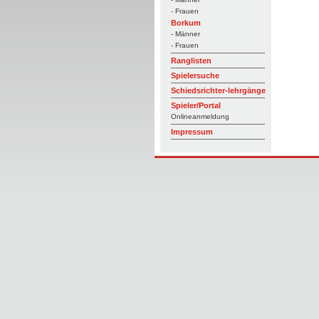
- Frauen
Borkum
- Männer
- Frauen
Ranglisten
Spielersuche
Schiedsrichter-lehrgänge
Spieler/Portal
Onlineanmeldung
Impressum