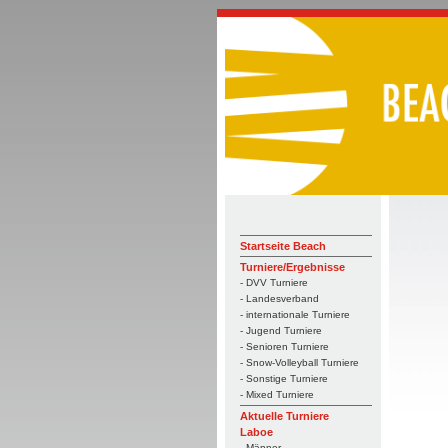
Startseite Beach
Turniere/Ergebnisse
- DVV Turniere
- Landesverband
- internationale Turniere
- Jugend Turniere
- Senioren Turniere
- Snow-Volleyball Turniere
- Sonstige Turniere
- Mixed Turniere
Aktuelle Turniere
Laboe
- Männer