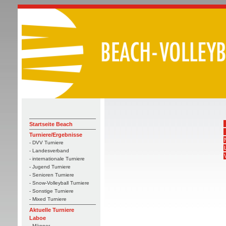
Startseite Beach
Turniere/Ergebnisse
- DVV Turniere
- Landesverband
- internationale Turniere
- Jugend Turniere
- Senioren Turniere
- Snow-Volleyball Turniere
- Sonstige Turniere
- Mixed Turniere
Aktuelle Turniere
Laboe
- Männer