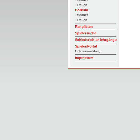
- Frauen
Borkum
- Männer
- Frauen
Ranglisten
Spielersuche
Schiedsrichter-lehrgänge
Spieler/Portal
Onlineanmeldung
Impressum