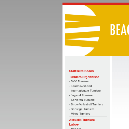
Startseite Beach
Turniere/Ergebnisse
- DVV Turniere
- Landesverband
- internationale Turniere
- Jugend Turniere
- Senioren Turniere
- Snow-Volleyball Turniere
- Sonstige Turniere
- Mixed Turniere
Aktuelle Turniere
Laboe
- Männer