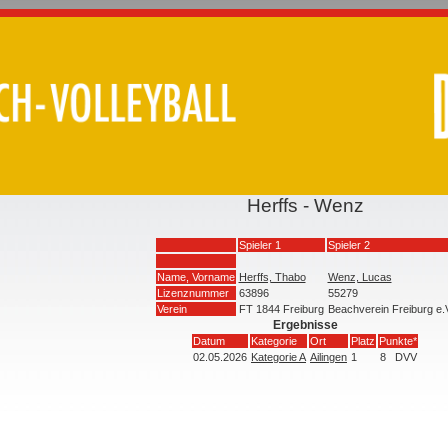
Herffs - Wenz
Spieler 1
Spieler 2
Name, Vorname
Herffs, Thabo
Wenz, Lucas
Lizenznummer
63896
55279
Verein
FT 1844 Freiburg
Beachverein Freiburg e.
Ergebnisse
Datum
Kategorie
Ort
Platz
Punkte*
02.05.2026
Kategorie A
Ailingen
1
8
DVV