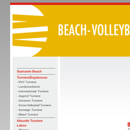
Startseite Beach
Turniere/Ergebnisse
- DVV Turniere
- Landesverband
- internationale Turniere
- Jugend Turniere
- Senioren Turniere
- Snow-Volleyball Turniere
- Sonstige Turniere
- Mixed Turniere
Aktuelle Turniere
D
Laboe
0
- Männer