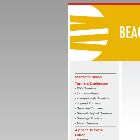
Startseite Beach
Turniere/Ergebnisse
- DVV Turniere
- Landesverband
- internationale Turniere
- Jugend Turniere
- Senioren Turniere
- Snow-Volleyball Turniere
- Sonstige Turniere
- Mixed Turniere
Aktuelle Turniere
Laboe
- Männer