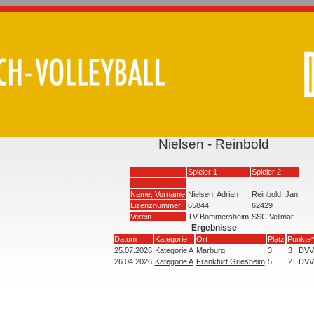
Nielsen - Reinbold
Spieler 1
Spieler 2
Name, Vorname
Nielsen, Adrian
Reinbold, Jan
Lizenznummer
65844
62429
Verein
TV Bommersheim
SSC Vellmar
Ergebnisse
Datum
Kategorie
Ort
Platz
Punkte*
25.07.2026
Kategorie A
Marburg
3
3
DVV
26.04.2026
Kategorie A
Frankfurt Griesheim
5
2
DVV