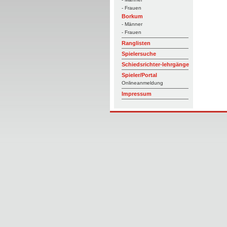
- Frauen
Borkum
- Männer
- Frauen
Ranglisten
Spielersuche
Schiedsrichter-lehrgänge
Spieler/Portal
Onlineanmeldung
Impressum