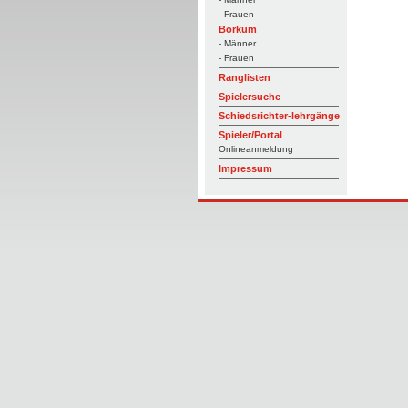
- Frauen
Borkum
- Männer
- Frauen
Ranglisten
Spielersuche
Schiedsrichter-lehrgänge
Spieler/Portal
Onlineanmeldung
Impressum