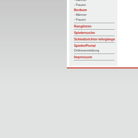
- Frauen
Borkum
- Männer
- Frauen
Ranglisten
Spielersuche
Schiedsrichter-lehrgänge
Spieler/Portal
Onlineanmeldung
Impressum