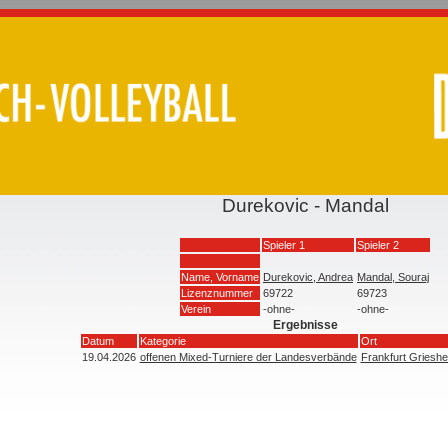
Durekovic - Mandal
Spieler 1
Spieler 2
Name, Vorname
Durekovic, Andrea
Mandal, Souraj
Lizenznummer
69722
69723
Verein
-ohne-
-ohne-
Ergebnisse
Datum
Kategorie
Ort
19.04.2026
offenen Mixed-Turniere der Landesverbände
Frankfurt Griesh