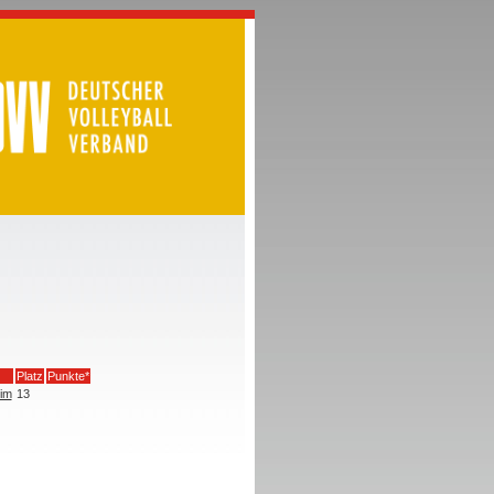
Platz
Punkte*
eim
13