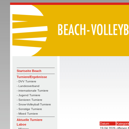
Startseite Beach
Turniere/Ergebnisse
- DVV Turniere
- Landesverband
- internationale Turniere
- Jugend Turniere
- Senioren Turniere
- Snow-Volleyball Turniere
- Sonstige Turniere
- Mixed Turniere
Aktuelle Turniere
Datum
Kategori
Laboe
19.04.2026
offenen 
- Männer