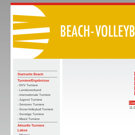
Startseite Beach
Turniere/Ergebnisse
- DVV Turniere
- Landesverband
- internationale Turniere
- Jugend Turniere
Da
- Senioren Turniere
11.
- Snow-Volleyball Turniere
- Sonstige Turniere
- Mixed Turniere
Aktuelle Turniere
Laboe
- Männer