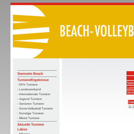
Startseite Beach
Turniere/Ergebnisse
Name
- DVV Turniere
Lize
- Landesverband
Vere
- internationale Turniere
- Jugend Turniere
Da
- Senioren Turniere
11.
- Snow-Volleyball Turniere
- Sonstige Turniere
- Mixed Turniere
Aktuelle Turniere
Laboe
- Männer