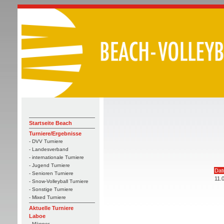
Startseite Beach
Turniere/Ergebnisse
- DVV Turniere
- Landesverband
- internationale Turniere
- Jugend Turniere
Da
- Senioren Turniere
11.
- Snow-Volleyball Turniere
- Sonstige Turniere
- Mixed Turniere
Aktuelle Turniere
Laboe
- Männer