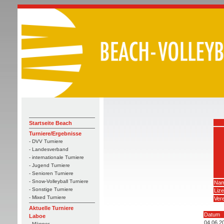
Startseite Beach
Turniere/Ergebnisse
- DVV Turniere
- Landesverband
- internationale Turniere
- Jugend Turniere
- Senioren Turniere
- Snow-Volleyball Turniere
Nam
- Sonstige Turniere
Liz
- Mixed Turniere
Vere
Aktuelle Turniere
Datum
Laboe
04.06.2
- Männer