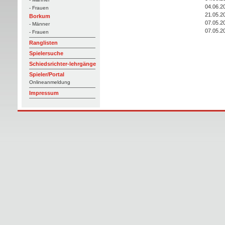
04.06.2
- Frauen
21.05.2
Borkum
07.05.2
- Männer
07.05.2
- Frauen
Ranglisten
Spielersuche
Schiedsrichter-lehrgänge
Spieler/Portal
Onlineanmeldung
Impressum