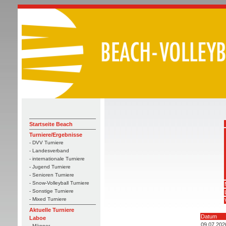
Startseite Beach
Turniere/Ergebnisse
- DVV Turniere
- Landesverband
- internationale Turniere
- Jugend Turniere
- Senioren Turniere
- Snow-Volleyball Turniere
- Sonstige Turniere
- Mixed Turniere
Aktuelle Turniere
Datum
Laboe
09.07.202
- Männer