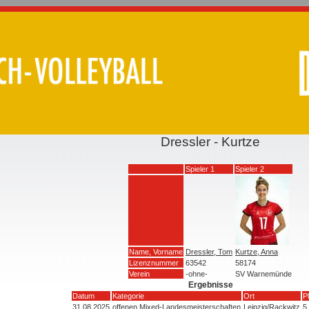
Dressler - Kurtze
Spieler 1
Spieler 2
Name, Vorname
Dressler, Tom
Kurtze, Anna
Lizenznummer
63542
58174
Verein
-ohne-
SV Warnemünde
Ergebnisse
Datum
Kategorie
Ort
P
31.08.2025
offenen Mixed-Landesmeisterschaften
Leipzig/Rackwitz
5