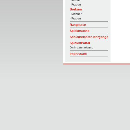
- Frauen
Borkum
- Männer
- Frauen
Ranglisten
Spielersuche
Schiedsrichter-lehrgänge
Spieler/Portal
Onlineanmeldung
Impressum