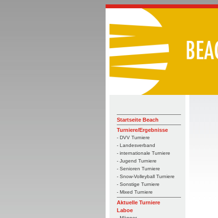
Startseite Beach
Turniere/Ergebnisse
- DVV Turniere
- Landesverband
- internationale Turniere
- Jugend Turniere
- Senioren Turniere
- Snow-Volleyball Turniere
- Sonstige Turniere
- Mixed Turniere
Aktuelle Turniere
Laboe
- Männer