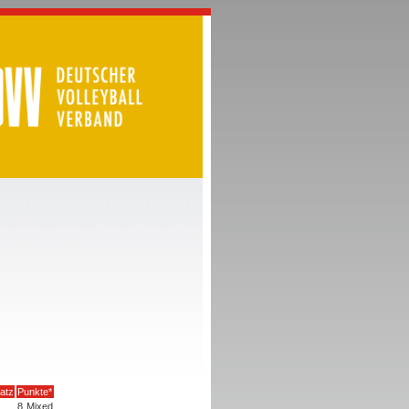
latz
Punkte*
8
Mixed