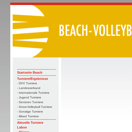
Startseite Beach
Turniere/Ergebnisse
- DVV Turniere
- Landesverband
- internationale Turniere
- Jugend Turniere
- Senioren Turniere
- Snow-Volleyball Turniere
- Sonstige Turniere
- Mixed Turniere
Aktuelle Turniere
Laboe
- Männer