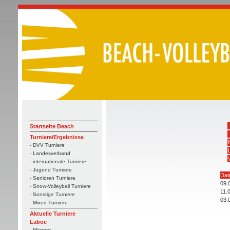
Startseite Beach
Turniere/Ergebnisse
- DVV Turniere
- Landesverband
- internationale Turniere
- Jugend Turniere
Dat
- Senioren Turniere
09.
- Snow-Volleyball Turniere
11.
- Sonstige Turniere
03.
- Mixed Turniere
Aktuelle Turniere
Laboe
- Männer