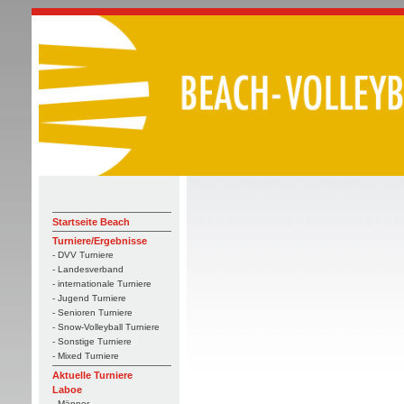
Startseite Beach
Turniere/Ergebnisse
- DVV Turniere
- Landesverband
- internationale Turniere
- Jugend Turniere
- Senioren Turniere
- Snow-Volleyball Turniere
- Sonstige Turniere
- Mixed Turniere
Aktuelle Turniere
Laboe
- Männer