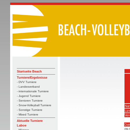
Startseite Beach
Turniere/Ergebnisse
- DVV Turniere
- Landesverband
- internationale Turniere
- Jugend Turniere
- Senioren Turniere
- Snow-Volleyball Turniere
Nam
- Sonstige Turniere
Liz
- Mixed Turniere
Ver
Aktuelle Turniere
Dat
Laboe
09.
- Männer