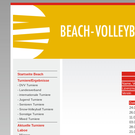
Startseite Beach
Turniere/Ergebnisse
Name, V
- DVV Turniere
Lizenzn
- Landesverband
Verein
- internationale Turniere
- Jugend Turniere
Dat
- Senioren Turniere
24.
- Snow-Volleyball Turniere
26.
- Sonstige Turniere
11.
- Mixed Turniere
03.
Aktuelle Turniere
28.
Laboe
21.
- Männer