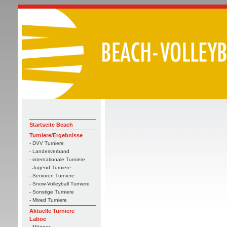
Startseite Beach
Turniere/Ergebnisse
- DVV Turniere
- Landesverband
- internationale Turniere
- Jugend Turniere
- Senioren Turniere
- Snow-Volleyball Turniere
- Sonstige Turniere
- Mixed Turniere
Aktuelle Turniere
Laboe
- Männer