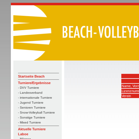
Startseite Beach
Turniere/Ergebnisse
Name, Vor
- DVV Turniere
Lizenznum
- Landesverband
Verein
- internationale Turniere
- Jugend Turniere
- Senioren Turniere
- Snow-Volleyball Turniere
- Sonstige Turniere
- Mixed Turniere
Aktuelle Turniere
Laboe
- Männer