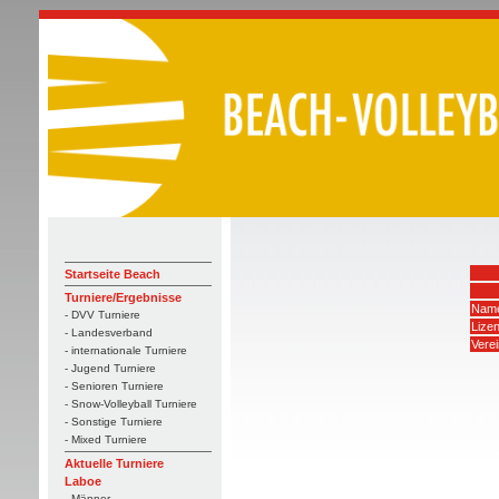
Startseite Beach
Turniere/Ergebnisse
Name
- DVV Turniere
Lize
- Landesverband
Verei
- internationale Turniere
- Jugend Turniere
- Senioren Turniere
- Snow-Volleyball Turniere
- Sonstige Turniere
- Mixed Turniere
Aktuelle Turniere
Laboe
- Männer