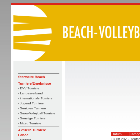
Startseite Beach
Turniere/Ergebnisse
- DVV Turniere
- Landesverband
- internationale Turniere
- Jugend Turniere
- Senioren Turniere
- Snow-Volleyball Turniere
- Sonstige Turniere
- Mixed Turniere
Aktuelle Turniere
Datum
Katego
Laboe
07.08.2025
Deutsc
- Männer