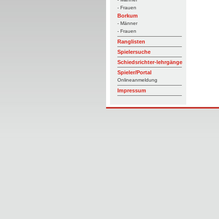
- Frauen
Borkum
- Männer
- Frauen
Ranglisten
Spielersuche
Schiedsrichter-lehrgänge
Spieler/Portal
Onlineanmeldung
Impressum