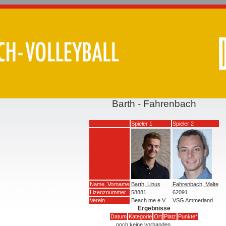
Barth - Fahrenbach
Spieler 1
Spieler 2
Name, Vorname
Barth, Linus
Fahrenbach, Malte
Lizenznummer
58881
62091
Verein
Beach me e.V.
VSG Ammerland
Ergebnisse
Datum
Kategorie
Ort
Platz
Punkte*
noch keine vorhanden