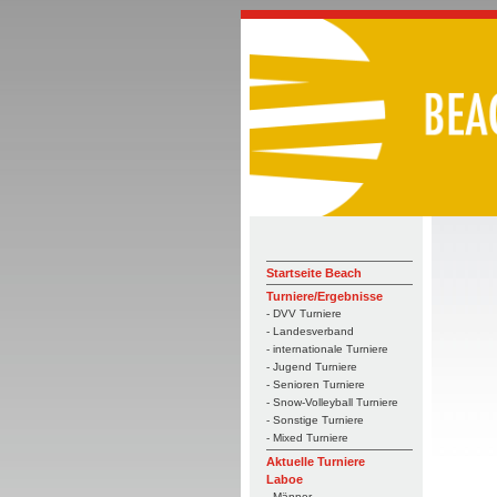
Startseite Beach
Turniere/Ergebnisse
- DVV Turniere
- Landesverband
- internationale Turniere
- Jugend Turniere
- Senioren Turniere
- Snow-Volleyball Turniere
- Sonstige Turniere
- Mixed Turniere
Aktuelle Turniere
Laboe
- Männer